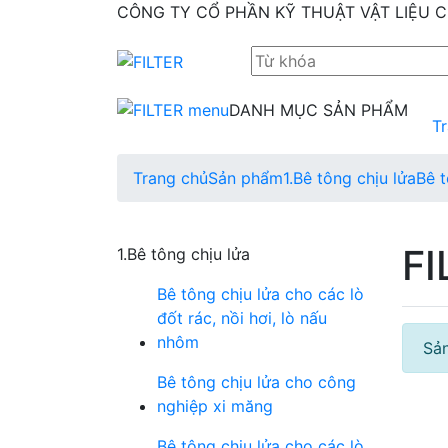
CÔNG TY CỔ PHẦN KỸ THUẬT VẬT LIỆU C
DANH MỤC SẢN PHẨM
T
Trang chủ
Sản phẩm
1.Bê tông chịu lửa
Bê t
FI
1.Bê tông chịu lửa
Bê tông chịu lửa cho các lò
đốt rác, nồi hơi, lò nấu
nhôm
Sả
Bê tông chịu lửa cho công
nghiệp xi măng
Bê tông chịu lửa cho các lò