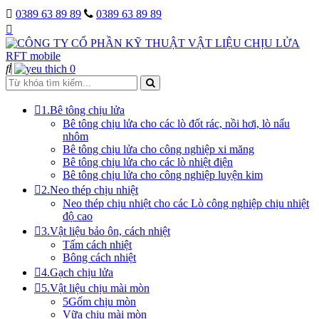
0389 63 89 89
0389 63 89 89
0
1.Bê tông chịu lửa
Bê tông chịu lửa cho các lò đốt rác, nồi hơi, lò nấu
nhôm
Bê tông chịu lửa cho công nghiệp xi măng
Bê tông chịu lửa cho các lò nhiệt điện
Bê tông chịu lửa cho công nghiệp luyện kim
2.Neo thép chịu nhiệt
Neo thép chịu nhiệt cho các Lò công nghiệp chịu nhiệt
độ cao
3.Vật liệu bảo ôn, cách nhiệt
Tấm cách nhiệt
Bông cách nhiệt
4.Gạch chịu lửa
5.Vật liệu chịu mài mòn
5Gốm chịu mòn
Vữa chịu mài mòn