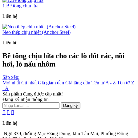
1.Bê tông chịu lửa
Liên hệ
Neo thép chịu nhiệt (Anchor Steel)
Liên hệ
Bê tông chịu lửa cho các lò đốt rác, nồi
hơi, lò nấu nhôm
Sắp xếp:
Mới nhất
Cũ nhất
Giá giảm dần
Giá tăng dần
Tên từ A - Z
Tên từ Z
- A
Sản phẩm đang được cập nhật!
Đăng ký nhận thông tin
Đăng ký
Liên hệ
Ngõ 339, đường Mạc Đăng Dung, khu Tân Mai, Phường Đông